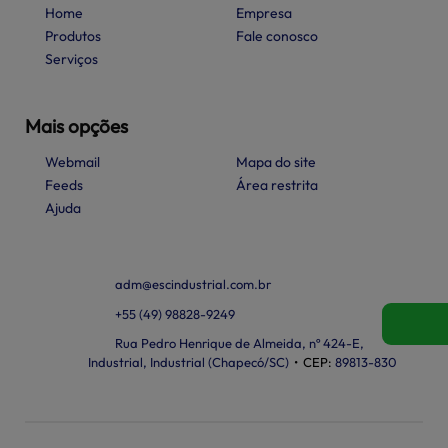
Home
Empresa
Produtos
Fale conosco
Serviços
Mais opções
Webmail
Mapa do site
Feeds
Área restrita
Ajuda
adm@
escindustrial.com.br
+55
(49)
98828-9249
Rua Pedro Henrique de Almeida, nº 424-E,
Industrial, Industrial (Chapecó/SC)
•
CEP:
89813
-
830