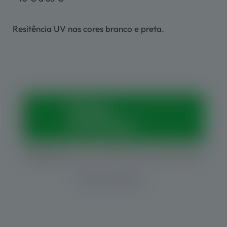
Resitência UV nas cores branco e preta.
Vamos
conversar?
Horários:
Seg. a sex., das 8h às 12h e das 13h às 18h
Outras vias de contato