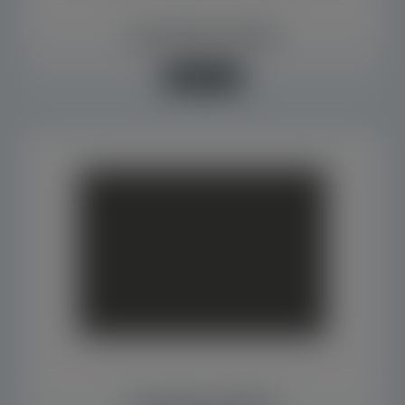
Caixas Botoeiras IP69K
Saiba mais +
Abraçadeiras Metálicas