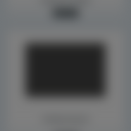
Saiba mais +
Conexões em Aço Inox
Inox 304 e rosca BSP