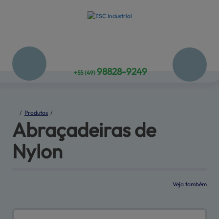
98828-9249
+55
(49)
/
Produtos
/
Abraçadeiras 
de
Nylon
Veja também
Produtos
Serviços
Central de
ajuda
Mapa do site
Fale conosco
Empresa