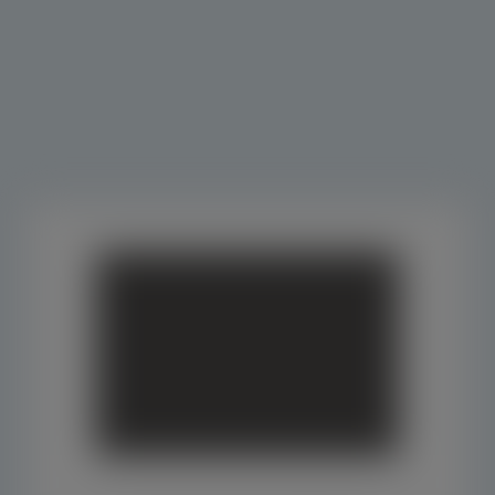
Veja 
também